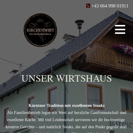

+43 664 998 01911
UNSER WIRTSHAUS
Kärntner Tradition mit exzellenten Steaks
Als Familienbetrieb legen wir Wert auf herzliche Gastfreundschaft und
exzellente Küche. Mit viel Leidenschaft servieren wir dir hochwertige,
kreative Gerichte – und natürlich Steaks, die auf den Punkt gegrillt sind.